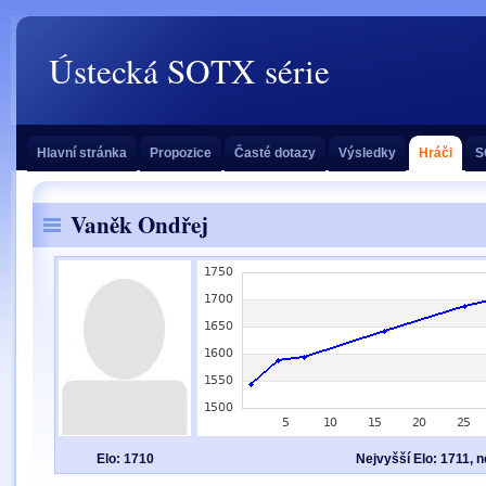
Ústecká SOTX série
Hlavní stránka
Propozice
Časté dotazy
Výsledky
Hráči
S
Vaněk Ondřej
Elo: 1710
Nejvyšší Elo: 1711, n