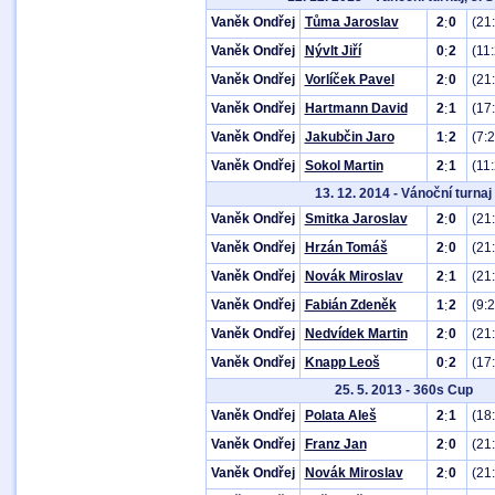
Vaněk Ondřej
Tůma Jaroslav
2
0
(21:
:
Vaněk Ondřej
Nývlt Jiří
0
2
(11:
:
Vaněk Ondřej
Vorlíček Pavel
2
0
(21:
:
Vaněk Ondřej
Hartmann David
2
1
(17
:
Vaněk Ondřej
Jakubčin Jaro
1
2
(7:2
:
Vaněk Ondřej
Sokol Martin
2
1
(11:
:
13. 12. 2014 - Vánoční turnaj
Vaněk Ondřej
Smitka Jaroslav
2
0
(21:
:
Vaněk Ondřej
Hrzán Tomáš
2
0
(21
:
Vaněk Ondřej
Novák Miroslav
2
1
(21
:
Vaněk Ondřej
Fabián Zdeněk
1
2
(9:2
:
Vaněk Ondřej
Nedvídek Martin
2
0
(21
:
Vaněk Ondřej
Knapp Leoš
0
2
(17
:
25. 5. 2013 - 360s Cup
Vaněk Ondřej
Polata Aleš
2
1
(18
:
Vaněk Ondřej
Franz Jan
2
0
(21
:
Vaněk Ondřej
Novák Miroslav
2
0
(21
: