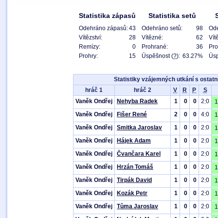
Statistika zápasů
Statistika setů
Odehráno zápasů:
43
Odehráno setů:
98
Od
Vítězství:
28
Vítězné:
62
Vít
Remízy:
0
Prohrané:
36
Pro
Prohry:
15
Úspěšnost (
?
):
63.27%
Úsp
Statistiky vzájemných utkání s ostatn
hráč 1
hráč 2
V
R
P
S
Vaněk Ondřej
Nehyba Radek
1
0
0
2
0
:
1
Vaněk Ondřej
Fišer René
2
0
0
4
0
:
1
Vaněk Ondřej
Smitka Jaroslav
1
0
0
2
0
:
1
Vaněk Ondřej
Hájek Adam
1
0
0
2
0
:
1
Vaněk Ondřej
Čvančara Karel
1
0
0
2
0
:
1
Vaněk Ondřej
Hrzán Tomáš
1
0
0
2
0
:
1
Vaněk Ondřej
Tirpák David
1
0
0
2
0
:
1
Vaněk Ondřej
Kozák Petr
1
0
0
2
0
:
1
Vaněk Ondřej
Tůma Jaroslav
1
0
0
2
0
:
1