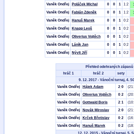
Vaněk Ondřej
Poláček Michal
0
0
1
1
2
:
Vaněk Ondřej
Fabián Zdeněk
0
0
1
1
2
:
Vaněk Ondřej
Hanuš Marek
0
0
1
0
2
:
Vaněk Ondřej
Knapp Leoš
0
0
1
0
2
:
Vaněk Ondřej
Oliverius Vojtěch
0
0
1
0
2
:
Vaněk Ondřej
Láník Jan
0
0
1
0
2
:
Vaněk Ondřej
Nývlt Jiří
0
0
1
0
2
:
Přehled odehraných zápasů
hráč 1
hráč 2
sety
9. 12. 2017 - Vánoční turnaj, 4. 
Vaněk Ondřej
Hájek Adam
2
0
(21:
:
Vaněk Ondřej
Oliverius Vojtěch
0
2
(20
:
Vaněk Ondřej
Gottwald Boris
2
1
(10
:
Vaněk Ondřej
Novák Miroslav
2
0
(21
:
Vaněk Ondřej
Krček Břetislav
0
2
(16
:
Vaněk Ondřej
Hanuš Marek
0
2
(18
:
12. 12. 2015 - Vánoční turnaj, 5.