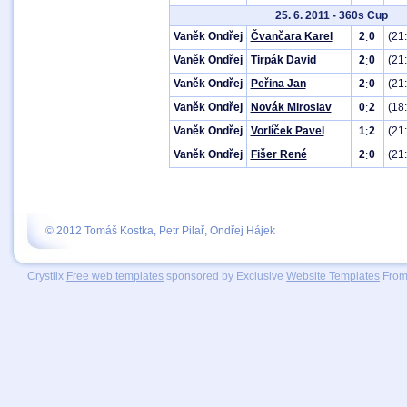
25. 6. 2011 - 360s Cup
Vaněk Ondřej
Čvančara Karel
2
0
(21
:
Vaněk Ondřej
Tirpák David
2
0
(21
:
Vaněk Ondřej
Peřina Jan
2
0
(21
:
Vaněk Ondřej
Novák Miroslav
0
2
(18
:
Vaněk Ondřej
Vorlíček Pavel
1
2
(21:
:
Vaněk Ondřej
Fišer René
2
0
(21:
:
© 2012 Tomáš Kostka, Petr Pilař, Ondřej Hájek
Crystlix
Free web templates
sponsored by Exclusive
Website Templates
From