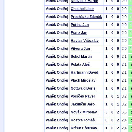
Vaněk Ondřej
Nedvídek Martin
1
0
0
2
0
:
1
Vaněk Ondřej
Chochol Libor
1
0
0
2
0
:
1
Vaněk Ondřej
Procházka Zdeněk
1
0
0
2
0
:
1
Vaněk Ondřej
Peřina Jan
1
0
0
2
0
:
1
Vaněk Ondřej
Franz Jan
1
0
0
2
0
:
1
Vaněk Ondřej
Havlas Vítězslav
1
0
0
2
0
:
1
Vaněk Ondřej
Vitvera Jan
1
0
0
2
0
:
1
Vaněk Ondřej
Sokol Martin
1
0
0
2
1
:
Vaněk Ondřej
Polata Aleš
1
0
0
2
1
:
Vaněk Ondřej
Hartmann David
1
0
0
2
1
:
Vaněk Ondřej
Vlach Miroslav
1
0
0
2
1
:
Vaněk Ondřej
Gottwald Boris
1
0
0
2
1
:
Vaněk Ondřej
Vorlíček Pavel
1
0
1
3
2
:
Vaněk Ondřej
Jakubčin Jaro
1
0
1
3
2
:
Vaněk Ondřej
Novák Miroslav
3
0
2
6
5
:
Vaněk Ondřej
Kostka Tomáš
0
0
2
2
4
:
Vaněk Ondřej
Krček Břetislav
1
0
2
2
4
: