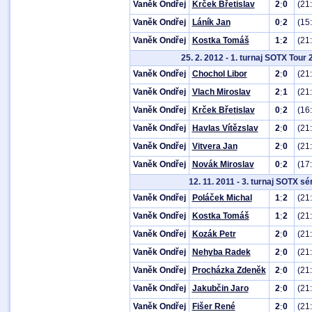
Vaněk Ondřej
Krček Břetislav
2
0
(21
:
Vaněk Ondřej
Láník Jan
0
2
(15
:
Vaněk Ondřej
Kostka Tomáš
1
2
(21
:
25. 2. 2012 - 1. turnaj SOTX Tour
Vaněk Ondřej
Chochol Libor
2
0
(21
:
Vaněk Ondřej
Vlach Miroslav
2
1
(21:
:
Vaněk Ondřej
Krček Břetislav
0
2
(16
:
Vaněk Ondřej
Havlas Vítězslav
2
0
(21
:
Vaněk Ondřej
Vitvera Jan
2
0
(21
:
Vaněk Ondřej
Novák Miroslav
0
2
(17
:
12. 11. 2011 - 3. turnaj SOTX sé
Vaněk Ondřej
Poláček Michal
1
2
(21:
:
Vaněk Ondřej
Kostka Tomáš
1
2
(21
:
Vaněk Ondřej
Kozák Petr
2
0
(21:
:
Vaněk Ondřej
Nehyba Radek
2
0
(21:
:
Vaněk Ondřej
Procházka Zdeněk
2
0
(21
:
Vaněk Ondřej
Jakubčin Jaro
2
0
(21
:
Vaněk Ondřej
Fišer René
2
0
(21
: