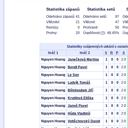
Statistika zápasů
Statistika setů
Odehráno zápasů:
41
Odehráno setů:
97
Od
Vítězství:
21
Vítězné:
47
Vít
Remízy:
0
Prohrané:
50
Pro
Prohry:
20
Úspěšnost (
?
):
48.45%
Úsp
Statistiky vzájemných utkání s ostatn
hráč 1
hráč 2
V
R
P
S
Nguyen Hoang
Janečková Martina
1
0
0
2
0
:
Nguyen Hoang
Bendl Pavel
1
0
0
2
0
:
Nguyen Hoang
Le Son
1
0
0
2
0
:
Nguyen Hoang
Ludvík Tomáš
1
0
0
2
0
:
Nguyen Hoang
Bělohoubek Jiří
1
0
0
2
0
:
Nguyen Hoang
Krutilová Eliška
1
0
0
2
0
:
Nguyen Hoang
Janoš Pavel
1
0
0
2
0
:
Nguyen Hoang
Hůda Vladimír
1
0
0
2
0
:
Nguyen Hoang
Vojtěchovský David
1
0
0
2
0
: