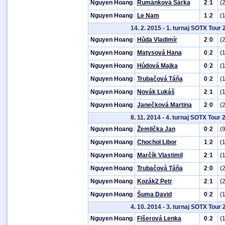
Nguyen Hoang
Rumánková Šárka
2
1
(
:
Nguyen Hoang
Le Nam
1
2
(
:
14. 2. 2015 - 1. turnaj SOTX Tour
Nguyen Hoang
Hůda Vladimír
2
0
(
:
Nguyen Hoang
Matysová Hana
0
2
(
:
Nguyen Hoang
Hůdová Majka
0
2
(
:
Nguyen Hoang
Trubačová Táňa
0
2
(
:
Nguyen Hoang
Novák Lukáš
2
1
(
:
Nguyen Hoang
Janečková Martina
2
0
(
:
8. 11. 2014 - 4. turnaj SOTX Tour 
Nguyen Hoang
Žemlička Jan
0
2
(
:
Nguyen Hoang
Chochol Libor
1
2
(
:
Nguyen Hoang
Marčík Vlastimil
2
1
(
:
Nguyen Hoang
Trubačová Táňa
2
0
(
:
Nguyen Hoang
Kozák2 Petr
2
1
(
:
Nguyen Hoang
Šuma David
0
2
(
:
4. 10. 2014 - 3. turnaj SOTX Tour
Nguyen Hoang
Fišerová Lenka
0
2
(
: