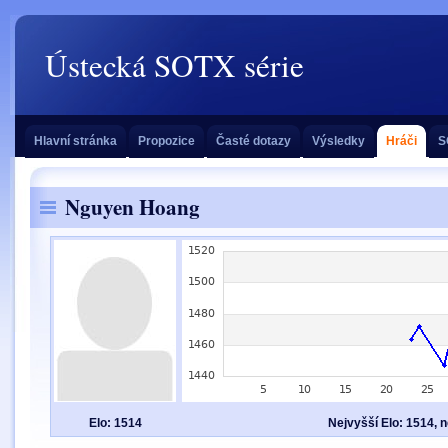
Ústecká SOTX série
Hlavní stránka
Propozice
Časté dotazy
Výsledky
Hráči
S
Nguyen Hoang
Elo: 1514
Nejvyšší Elo: 1514, n