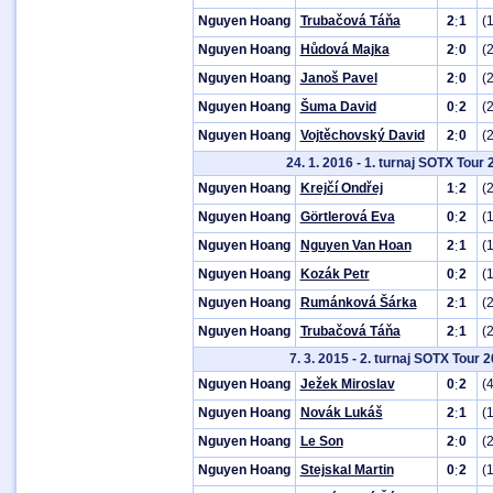
Nguyen Hoang
Trubačová Táňa
2
1
(
:
Nguyen Hoang
Hůdová Majka
2
0
(
:
Nguyen Hoang
Janoš Pavel
2
0
(
:
Nguyen Hoang
Šuma David
0
2
(
:
Nguyen Hoang
Vojtěchovský David
2
0
(
:
24. 1. 2016 - 1. turnaj SOTX Tour
Nguyen Hoang
Krejčí Ondřej
1
2
(
:
Nguyen Hoang
Görtlerová Eva
0
2
(
:
Nguyen Hoang
Nguyen Van Hoan
2
1
(
:
Nguyen Hoang
Kozák Petr
0
2
(
:
Nguyen Hoang
Rumánková Šárka
2
1
(
:
Nguyen Hoang
Trubačová Táňa
2
1
(
:
7. 3. 2015 - 2. turnaj SOTX Tour 
Nguyen Hoang
Ježek Miroslav
0
2
(
:
Nguyen Hoang
Novák Lukáš
2
1
(
:
Nguyen Hoang
Le Son
2
0
(
:
Nguyen Hoang
Stejskal Martin
0
2
(
: