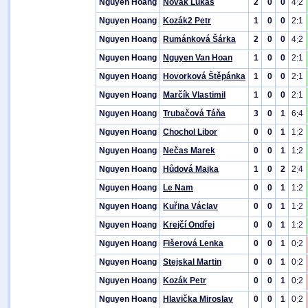
Nguyen Hoang
Novák Lukáš
2
0
0
4
2
:
Nguyen Hoang
Kozák2 Petr
1
0
0
2
1
:
Nguyen Hoang
Rumánková Šárka
2
0
0
4
2
:
Nguyen Hoang
Nguyen Van Hoan
1
0
0
2
1
:
Nguyen Hoang
Hovorková Štěpánka
1
0
0
2
1
:
Nguyen Hoang
Marčík Vlastimil
1
0
0
2
1
:
Nguyen Hoang
Trubačová Táňa
3
0
1
6
4
:
Nguyen Hoang
Chochol Libor
0
0
1
1
2
:
Nguyen Hoang
Nečas Marek
0
0
1
1
2
:
Nguyen Hoang
Hůdová Majka
1
0
2
2
4
:
Nguyen Hoang
Le Nam
0
0
1
1
2
:
Nguyen Hoang
Kuřina Václav
0
0
1
1
2
:
Nguyen Hoang
Krejčí Ondřej
0
0
1
1
2
:
Nguyen Hoang
Fišerová Lenka
0
0
1
0
2
:
Nguyen Hoang
Stejskal Martin
0
0
1
0
2
:
Nguyen Hoang
Kozák Petr
0
0
1
0
2
:
Nguyen Hoang
Hlavička Miroslav
0
0
1
0
2
: