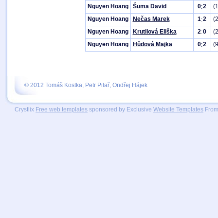
Nguyen Hoang
Šuma David
0
2
(
:
Nguyen Hoang
Nečas Marek
1
2
(
:
Nguyen Hoang
Krutilová Eliška
2
0
(
:
Nguyen Hoang
Hůdová Majka
0
2
(
:
© 2012 Tomáš Kostka, Petr Pilař, Ondřej Hájek
Crystlix
Free web templates
sponsored by Exclusive
Website Templates
From