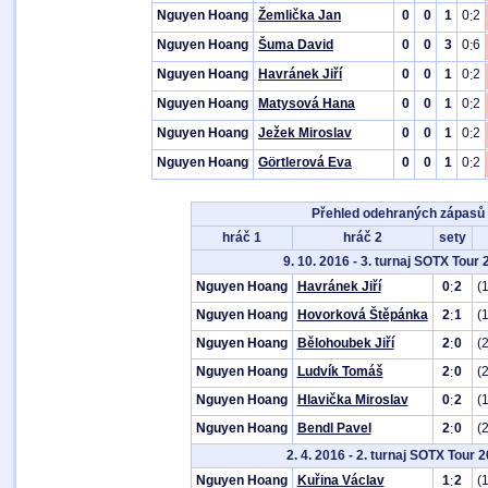
Nguyen Hoang
Žemlička Jan
0
0
1
0
2
:
Nguyen Hoang
Šuma David
0
0
3
0
6
:
Nguyen Hoang
Havránek Jiří
0
0
1
0
2
:
Nguyen Hoang
Matysová Hana
0
0
1
0
2
:
Nguyen Hoang
Ježek Miroslav
0
0
1
0
2
:
Nguyen Hoang
Görtlerová Eva
0
0
1
0
2
:
Přehled odehraných zápasů
hráč 1
hráč 2
sety
9. 10. 2016 - 3. turnaj SOTX Tour
Nguyen Hoang
Havránek Jiří
0
2
(
:
Nguyen Hoang
Hovorková Štěpánka
2
1
(
:
Nguyen Hoang
Bělohoubek Jiří
2
0
(
:
Nguyen Hoang
Ludvík Tomáš
2
0
(
:
Nguyen Hoang
Hlavička Miroslav
0
2
(
:
Nguyen Hoang
Bendl Pavel
2
0
(
:
2. 4. 2016 - 2. turnaj SOTX Tour 
Nguyen Hoang
Kuřina Václav
1
2
(
: